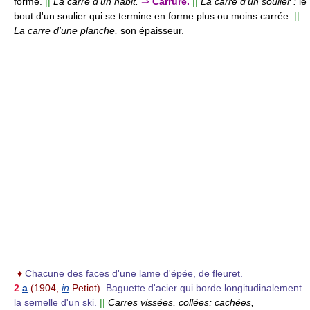
forme.
||
La carre d'un habit.
⇒
Carrure.
||
La carre d'un soulier :
le
bout d'un soulier qui se termine en forme plus ou moins carrée.
||
La carre d'une planche,
son épaisseur.
♦
Chacune des faces d'une lame d'épée, de fleuret.
2
a
(1904,
in
Petiot).
Baguette d'acier qui borde longitudinalement
la semelle d'un ski.
||
Carres vissées, collées; cachées,