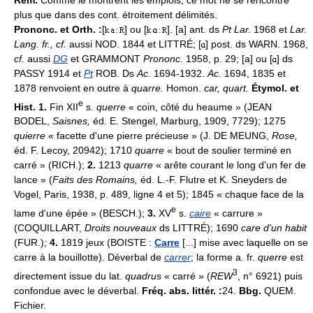
plus que dans des cont. étroitement délimités.
Prononc. et Orth. :
[
] ou [
]. [a] ant. ds
Pt Lar.
1968 et
Lar.
Lang. fr., cf.
aussi NOD. 1844 et LITTRÉ; [
] post. ds WARN. 1968,
cf.
aussi
DG
et GRAMMONT
Prononc.
1958, p. 29; [a] ou [
] ds
PASSY 1914 et
Pt
ROB. Ds
Ac.
1694-1932.
Ac.
1694, 1835 et
1878 renvoient en outre à
quarre.
Homon.
car, quart.
Étymol. et
e
Hist. 1.
Fin XII
s.
querre
« coin, côté du heaume » (JEAN
BODEL,
Saisnes,
éd. E. Stengel, Marburg, 1909, 7729); 1275
quierre
« facette d'une pierre précieuse » (J. DE MEUNG,
Rose,
éd. F. Lecoy, 20942); 1710
quarre
« bout de soulier terminé en
carré » (RICH.);
2.
1213
quarre
« arête courant le long d'un fer de
lance » (
Faits des Romains,
éd. L.-F. Flutre et K. Sneyders de
Vogel, Paris, 1938, p. 489, ligne 4 et 5); 1845 « chaque face de la
e
lame d'une épée » (BESCH.);
3.
XV
s.
caire
« carrure »
(COQUILLART,
Droits nouveaux
ds LITTRÉ); 1690
care d'un habit
(FUR.);
4.
1819 jeux (BOISTE :
Carre
[...] mise avec laquelle on se
carre à la bouillotte). Déverbal de
carrer
; la forme a. fr.
querre
est
3
directement issue du lat.
quadrus
« carré » (
REW
, n° 6921) puis
confondue avec le déverbal.
Fréq. abs. littér. :
24.
Bbg.
QUEM.
Fichier.