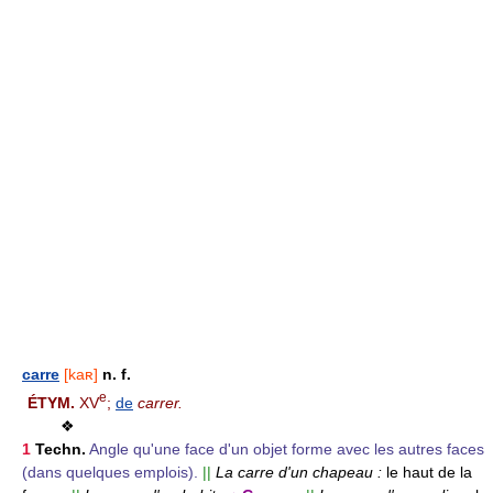
carre
[kaʀ]
n. f.
e
ÉTYM.
XV
;
de
carrer.
❖
1
Techn.
Angle qu'une face d'un objet forme avec les autres faces
(dans quelques emplois).
||
La carre d'un chapeau :
le haut de la