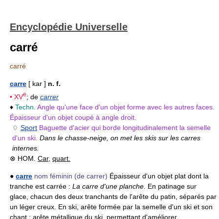
Encyclopédie Universelle
carré
carré
carre
[ kar ]
n. f.
e
•
XV
; de
carrer
♦
Techn.
Angle qu'une face d'un objet forme avec les autres faces.
Épaisseur d'un objet coupé à angle droit.
♢
Sport
Baguette d'acier qui borde longitudinalement la semelle
d'un ski.
Dans le chasse-neige, on met les skis sur les carres
internes.
⊗ HOM.
Car
,
quart.
●
carre
nom féminin
(de carrer)
Épaisseur d'un objet plat dont la
tranche est carrée :
La carre d'une planche.
En patinage sur
glace, chacun des deux tranchants de l'arête du patin, séparés par
un léger creux. En ski, arête formée par la semelle d'un ski et son
chant ; arête métallique du ski, permettant d'améliorer