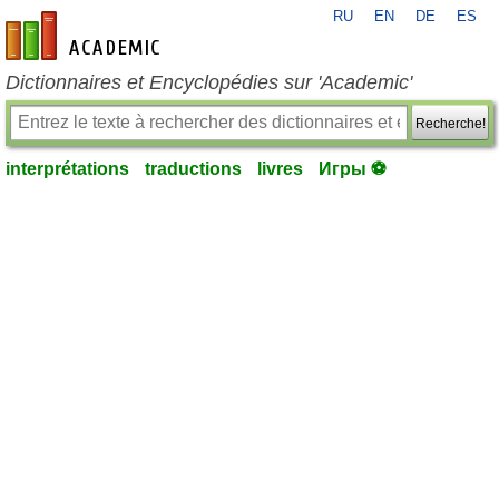
RU
EN
DE
ES
fr-academic.com
Dictionnaires et Encyclopédies sur 'Academic'
Recherche!
interprétations
traductions
livres
Игры ⚽