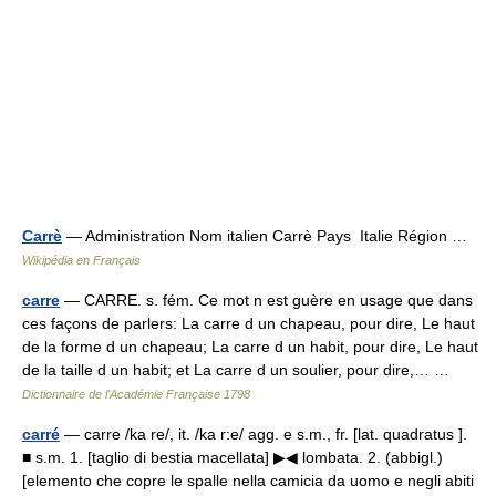
Carrè
— Administration Nom italien Carrè Pays Italie Région …
Wikipédia en Français
carre
— CARRE. s. fém. Ce mot n est guère en usage que dans
ces façons de parlers: La carre d un chapeau, pour dire, Le haut
de la forme d un chapeau; La carre d un habit, pour dire, Le haut
de la taille d un habit; et La carre d un soulier, pour dire,… …
Dictionnaire de l'Académie Française 1798
carré
— carre /ka re/, it. /ka r:e/ agg. e s.m., fr. [lat. quadratus ].
■ s.m. 1. [taglio di bestia macellata] ▶◀ lombata. 2. (abbigl.)
[elemento che copre le spalle nella camicia da uomo e negli abiti