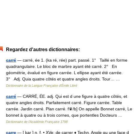
Regardez d'autres dictionnaires:
carré
— carré, ée 1. (ka ré, rée) part. passé. 1° Taillé en forme
quadrangulaire. Le bloc de marbre ayant été carré. 2° En
géométrie, évalué en figure carrée. L ellipse ayant été carrée.
3° Adj. Quia quatre côtés et quatre angles droits. Tour… …
Dictionnaire de la Langue Française d'Émile Littré
carré
— CARRÉ, ÉE. adj. Qui est d une figure à quatre côtés, et
quatre angles droits. Parfaitement carré. Figure carrée. Table
carrée. Jardin carré. Plan carré. f♛/b] On appelle Bonnet carré, Le
bonnet à quatre ou à trois cornes, que portentles Docteurs …
Dictionnaire de l'Académie Française 1798
carre
— [ kar ] n. f. • XVe; de carrer ♦ Techn. Angle qu une face d