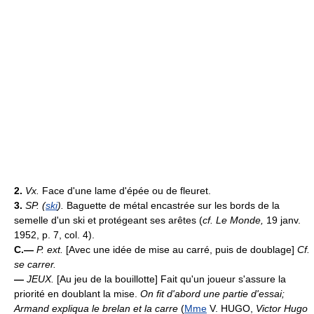
2.
Vx.
Face d'une lame d'épée ou de fleuret.
3.
SP. (
ski
).
Baguette de métal encastrée sur les bords de la
semelle d'un ski et protégeant ses arêtes (
cf. Le Monde,
19 janv.
1952, p. 7, col. 4).
C.—
P. ext.
[Avec une idée de mise au carré, puis de doublage]
Cf.
se carrer.
—
JEUX.
[Au jeu de la bouillotte] Fait qu'un joueur s'assure la
priorité en doublant la mise.
On fit d'abord une partie d'essai;
Armand expliqua le brelan et la carre
(
Mme
V. HUGO,
Victor Hugo