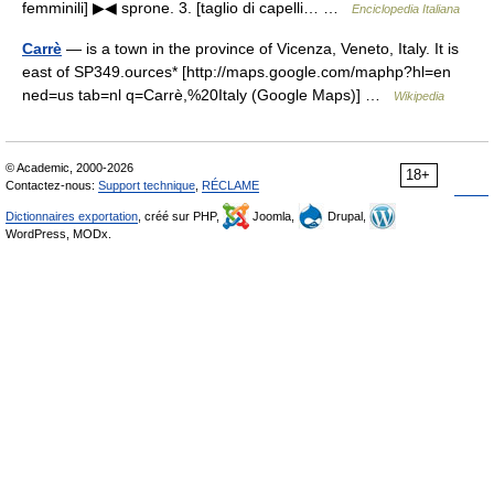
femminili] ▶◀ sprone. 3. [taglio di capelli… …
Enciclopedia Italiana
Carrè
— is a town in the province of Vicenza, Veneto, Italy. It is
east of SP349.ources* [http://maps.google.com/maphp?hl=en
ned=us tab=nl q=Carrè,%20Italy (Google Maps)] …
Wikipedia
© Academic, 2000-2026
18+
Contactez-nous:
Support technique
,
RÉCLAME
Dictionnaires exportation
, créé sur PHP,
Joomla,
Drupal,
WordPress, MODx.