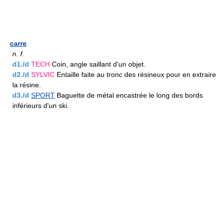
carre
n.
f.
d1./d
TECH
Coin, angle saillant d'un objet.
d2./d
SYLVIC
Entaille faite au tronc des résineux pour en extraire
la résine.
d3./d
SPORT
Baguette de métal encastrée le long des bords
inférieurs d'un ski.