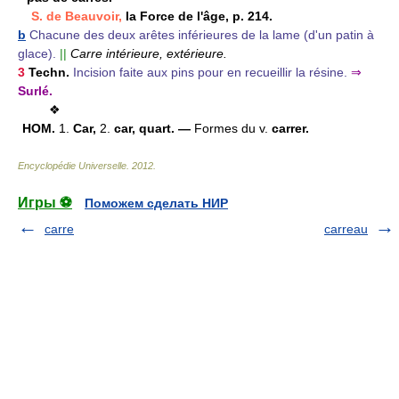
S. de Beauvoir,
la Force de l'âge, p. 214.
b
Chacune des deux arêtes inférieures de la lame (d'un patin à
glace).
||
Carre intérieure, extérieure.
3
Techn.
Incision faite aux pins pour en recueillir la résine.
⇒
Surlé.
❖
HOM.
1.
Car,
2.
car, quart. —
Formes du v.
carrer.
Encyclopédie Universelle
.
2012
.
Игры ⚽
Поможем сделать НИР
carre
carreau