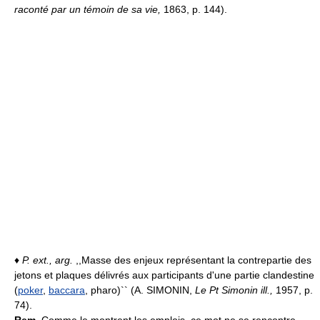
raconté par un témoin de sa vie,
1863, p. 144).
♦
P. ext., arg.
,,Masse des enjeux représentant la contrepartie des
jetons et plaques délivrés aux participants d'une partie clandestine
(
poker
,
baccara
, pharo)`` (A. SIMONIN,
Le Pt Simonin ill.,
1957, p.
74).
Rem.
Comme le montrent les emplois, ce mot ne se rencontre